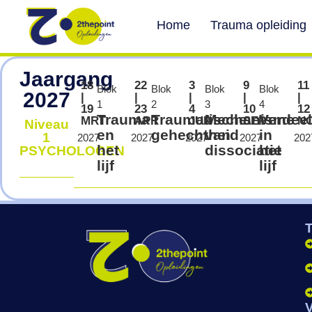
Home
Trauma opleiding
Jaargang
18
22
3
9
11
Blok
Blok
Blok
Blok
2027
|
|
|
|
|
1
2
3
4
19
23
4
10
12
Trauma
Traumatische
Mechanisme
Verdee
MRT
APR
JUN
SEP
N
Niveau
en
gehechtheid
van
in
1
2027
2027
2027
2027
202
het
dissociatie
het
PSYCHOLOGEN
lijf
lijf