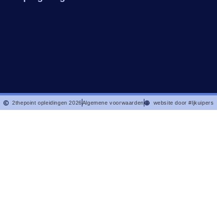
2thepoint opleidingen 2026
Algemene voorwaarden
website door #ljkuipers