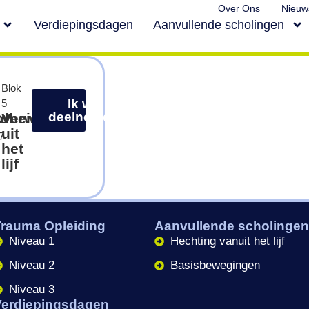
Over Ons
Nieuw
Verdiepingsdagen
Aanvullende scholingen
Blok
Ik wil
5
deelnemen
ldheid
Verwerking
OV
uit
7
het
lijf
Trauma Opleiding
Aanvullende scholinge
Niveau 1
Hechting vanuit het lijf
Niveau 2
Basisbewegingen
Niveau 3
Verdiepingsdagen