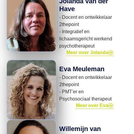
Jolanda van der
Have
- Docent en ontwikkelaar
2thepoint
- Integratief en
lichaamsgericht werkend
psychotherapeut
Meer over Jolanda
Eva Meuleman
- Docent en ontwikkelaar
2thepoint
- PMT'er en
Psychosociaal therapeut
Meer over Eva
Willemijn van