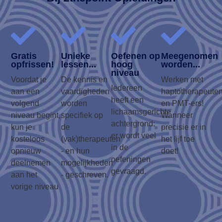
Gratis
Unieke
Oefenen op
Meegenomen
opfrissen!
lessen...
hoog
worden...
niveau
Voordat je
De kennis en
Werken met
Iedereen
aan een
vaardigheden
haptotherapeute
heeft een
volgend
worden
en PMT-ers!
lichaamsgerichte
niveau begint,
specifiek op
Wanneer
achtergrond:
kun je
de
precisie er in
er wordt veel
kosteloos
(vak)therapeuten
het lijf toe
in de
opnieuw
- en hun
doet!
oefeningen
deelnemen
mogelijkheden
gevraagd.
aan het
- geschreven.
vorige niveau