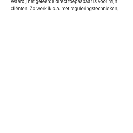
Waarbij het geleerde direct toepasbaar is voor mijn
cliënten. Zo werk ik o.a. met reguleringstechnieken,
delenwerk en ontvouwen van trauma via het lijf.
Jolan is een zeer gedreven docent, op de hoogte van
alle ins en outs over trauma en biedt een veilige
leeromgeving. Wat mij de veiligheid geeft om eigen
kwetsbare thema’s in te brengen.





Willemijn van Leeuwen
GZ-Haptotherapeut bij MijnHapto in Gouda
Het volgen van nascholing bij 2thepoint is een
waardevolle ervaring. De docenten zijn bevlogen en
kundig. De lessen zijn niet alleen inhoudelijk sterk
maar ook zeer inspirerend. In de praktijk heb ik veel
geleerd door de koppeling van theorie naar