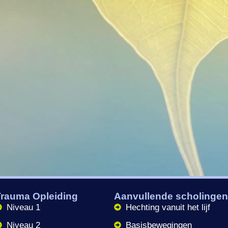
Trauma Opleiding
Aanvullende scholinge
Niveau 1
Hechting vanuit het lijf
Niveau 2
Basisbewegingen