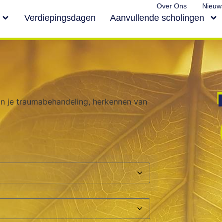
Over Ons
Nieuw
Verdiepingsdagen
Aanvullende scholingen
 in je traumabehandeling, herkennen van