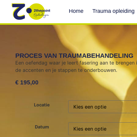
Home
Trauma opleiding
PROCES VAN TRAUMABEHANDELING
Een oefendag waar je leert fasering aan te brengen
de accenten en je stappen te onderbouwen.
€
195,00
Locatie
Datum