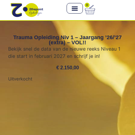
0
Trauma Opleiding Niv 1 – Jaargang ’26/’27
(extra) – VOL!!
Bekijk snel de data van de nieuwe reeks Niveau 1
die start in februari 2027 en schrijf je in!
€
2.150,00
Uitverkocht