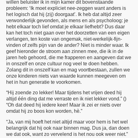
willen beluister ik in mijn kamer dit bovenstaande
probleem: ‘Ik moet expliciet nee-zeggen want anders is
het logisch dat hij (zij) doorgaat’. Ik heb dat altijd zeer
verwonderlijk gevonden, als mens en als psycholoog: je
hebt elkaar toch lief omdat je elkaar liefhebt? Dus daar
kan het toch niet gaan over het doorzetten van een eigen
verlangen, ten koste van ongemak, niet-werkelijk-fijn-
vinden of zelfs pijn van de ander? Niet is minder waar. Ik
geef hieronder de stroom aan zinnen mee, die ik in de
jaren heb gehoord, die me frapperen en aangeven dat we
in onszelf en onze cultuur nog veel te doen hebben.
Zolang dit in onszelf kan en mag voortbestaan, zullen we
onze kinderen niets van waarde kunnen meegeven om
het in hun generatie te voorkomen.
“Hij zoende zo lekker! Maar tijdens het vrijen deed hij
altijd één ding dat me verraste en ik niet lekker vond.” ()
“Oh dat deed hij iedere keer! Maar ik zei er niets over
omdat hij zo boos kon worden, hè.”
“Ja, van mij hoeft het niet altijd maar voor hem is het wel
belangrijk dat hij ook naar binnen mag. Dus ja, dan doen
we dat ook, want zo vervelend is het nou ook weer niet.”