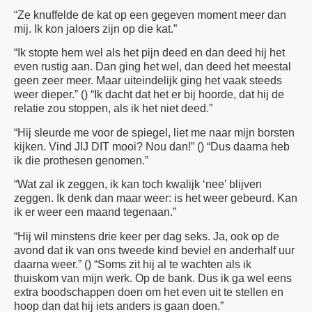
“Ze knuffelde de kat op een gegeven moment meer dan
mij. Ik kon jaloers zijn op die kat.”
“Ik stopte hem wel als het pijn deed en dan deed hij het
even rustig aan. Dan ging het wel, dan deed het meestal
geen zeer meer. Maar uiteindelijk ging het vaak steeds
weer dieper.” () “Ik dacht dat het er bij hoorde, dat hij de
relatie zou stoppen, als ik het niet deed.”
“Hij sleurde me voor de spiegel, liet me naar mijn borsten
kijken. Vind JIJ DIT mooi? Nou dan!” () “Dus daarna heb
ik die prothesen genomen.”
“Wat zal ik zeggen, ik kan toch kwalijk ‘nee’ blijven
zeggen. Ik denk dan maar weer: is het weer gebeurd. Kan
ik er weer een maand tegenaan.”
“Hij wil minstens drie keer per dag seks. Ja, ook op de
avond dat ik van ons tweede kind beviel en anderhalf uur
daarna weer.” () “Soms zit hij al te wachten als ik
thuiskom van mijn werk. Op de bank. Dus ik ga wel eens
extra boodschappen doen om het even uit te stellen en
hoop dan dat hij iets anders is gaan doen.”