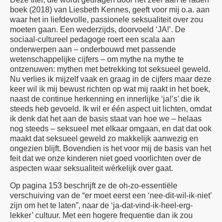
boek (2018) van Liesbeth Kennes, geeft voor mij o.a. aan
waar het in liefdevolle, passionele seksualiteit over zou
moeten gaan. Een wederzijds, doorvoeld ‘JA!’. De
sociaal-cultureel pedagoge roert een scala aan
onderwerpen aan – onderbouwd met passende
wetenschappelijke cijfers – om mythe na mythe te
ontzenuwen: mythen met betrekking tot seksueel geweld.
Nu verlies ik mijzelf vaak en graag in de cijfers maar deze
keer wil ik mij bewust richten op wat mij raakt in het boek,
naast de continue herkenning en innerlijke ‘ja!’s’ die ik
steeds heb gevoeld. Ik wil er één aspect uit lichten, omdat
ik denk dat het aan de basis staat van hoe we – helaas
nog steeds – seksueel met elkaar omgaan, en dat dat ook
maakt dat seksueel geweld zo makkelijk aanwezig en
ongezien blijft. Bovendien is het voor mij de basis van het
feit dat we onze kinderen niet goed voorlichten over de
aspecten waar seksualiteit wérkelijk over gaat.
Op pagina 153 beschrijft ze de oh-zo-essentiële
verschuiving van de “er moet eerst een ‘nee-dit-wil-ik-niet’
zijn om het te laten”, naar de ‘ja-dat-vind-ik-heel-erg-
lekker’ cultuur. Met een hogere frequentie dan ik zou