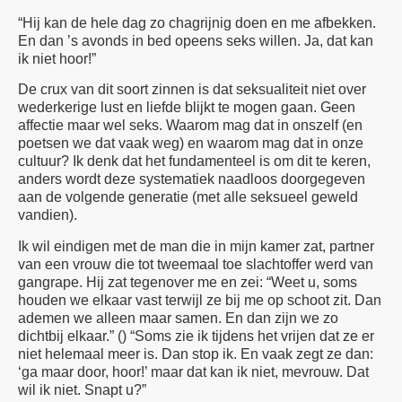
“Hij kan de hele dag zo chagrijnig doen en me afbekken.
En dan ’s avonds in bed opeens seks willen. Ja, dat kan
ik niet hoor!”
De crux van dit soort zinnen is dat seksualiteit niet over
wederkerige lust en liefde blijkt te mogen gaan. Geen
affectie maar wel seks. Waarom mag dat in onszelf (en
poetsen we dat vaak weg) en waarom mag dat in onze
cultuur? Ik denk dat het fundamenteel is om dit te keren,
anders wordt deze systematiek naadloos doorgegeven
aan de volgende generatie (met alle seksueel geweld
vandien).
Ik wil eindigen met de man die in mijn kamer zat, partner
van een vrouw die tot tweemaal toe slachtoffer werd van
gangrape. Hij zat tegenover me en zei: “Weet u, soms
houden we elkaar vast terwijl ze bij me op schoot zit. Dan
ademen we alleen maar samen. En dan zijn we zo
dichtbij elkaar.” () “Soms zie ik tijdens het vrijen dat ze er
niet helemaal meer is. Dan stop ik. En vaak zegt ze dan:
‘ga maar door, hoor!’ maar dat kan ik niet, mevrouw. Dat
wil ik niet. Snapt u?”